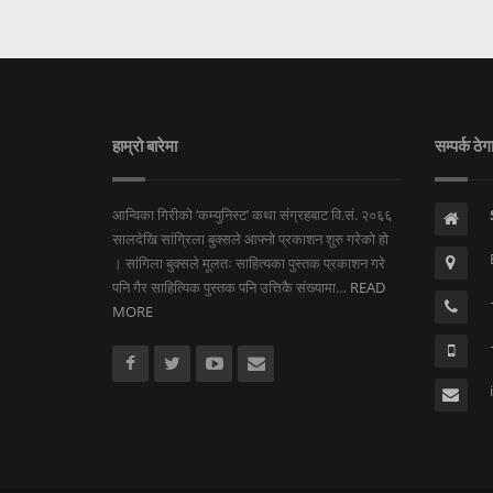
हाम्रो बारेमा
सम्पर्क ठेग
आन्विका गिरीको ‘कम्युनिस्ट’ कथा संग्रहबाट वि.सं. २०६६
सालदेखि सांग्रिला बुक्सले आफ्नो प्रकाशन शुरु गरेको हो
। सांगिला बुक्सले मूलतः साहित्यका पुस्तक प्रकाशन गरे
पनि गैर साहित्यिक पुस्तक पनि उत्तिकै संख्यामा…
READ
MORE