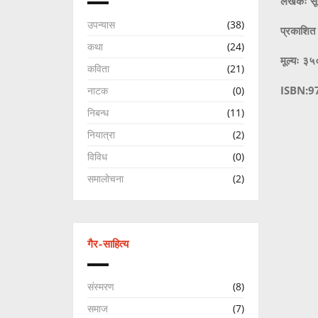
लेखकः सूर
उपन्यास
(38)
प्रकाशित 
कथा
(24)
मूल्यः ३५
कविता
(21)
ISBN:9
नाटक
(0)
निबन्ध
(11)
नियात्रा
(2)
विविध
(0)
समालोचना
(2)
गैर-साहित्य
संस्मरण
(8)
समाज
(7)