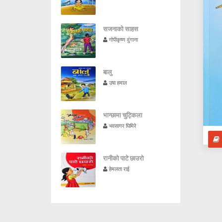
सजनाको साहस
गोपीकृष्ण दुंगाना
बालु
उषा हमाल
भान्छामा चुट्किला
भवसागर घिमिरे
रानीको पाटे छाउरो
हेमलता राई