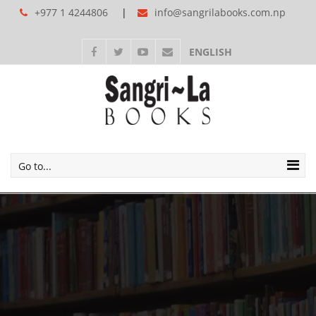
+977 1 4244806
info@sangrilabooks.com.np
ENGLISH
Go to...