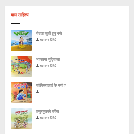
बाल साहित्य
देउता खुशी हुनु भयो
भवसागर घिमिरे
भान्छामा चुट्किला
भवसागर घिमिरे
कोकिलालाई के भयो ?
हजुरबुवाकाे बगैँचा
भवसागर घिमिरे