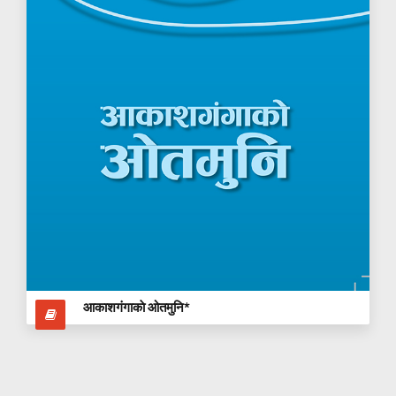
आकाशग‌ंगाकाे ओतमुनि*