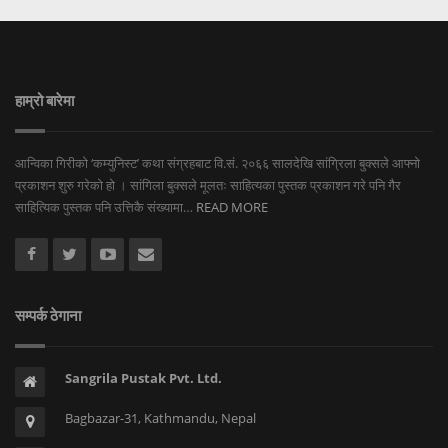
हाम्रो बारेमा
आन्विका गिरीको ‘कम्युनिस्ट’ कथा संग्रहबाट वि.सं. २०६६ सालदेखि सांग्रिला बुक्सले आफ्नो
प्रकाशन शुरु गरेको हो । सांगिला बुक्सले मूलतः साहित्यका पुस्तक प्रकाशन गरे पनि गैर
साहित्यिक पुस्तक पनि उत्तिकै संख्यामा…
READ MORE
सम्पर्क ठेगाना
Sangrila Pustak Pvt. Ltd.
Bagbazar-31, Kathmandu, Nepal