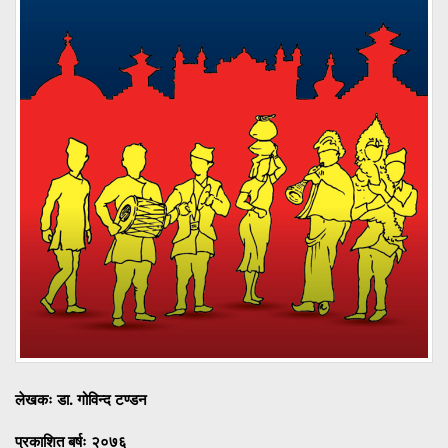
लेखकः डा. गोविन्द टण्डन
प्रकाशित बर्षः २०७६