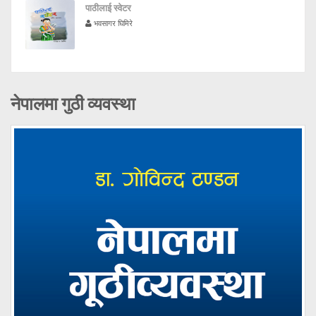
पाठीलाई स्वेटर
भवसागर घिमिरे
नेपालमा गुठी व्यवस्था