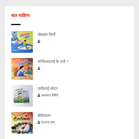
बाल साहित्य
खेलहरु चिनौं
कोकिलालाई के भयो ?
पाठीलाई स्वेटर
भवसागर घिमिरे
बोधिमाला
प्रजना तारा