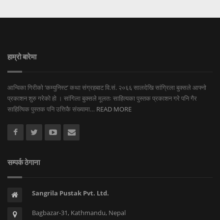
हाम्रो बारेमा
आन्विका गिरीको ‘कम्युनिस्ट’ कथा संग्रहबाट वि.सं. २०६६ सालदेखि सांग्रिला बुक्सले आफ्नो
प्रकाशन शुरु गरेको हो । सांगिला बुक्सले मूलतः साहित्यका पुस्तक प्रकाशन गरे पनि गैर
साहित्यिक पुस्तक पनि उत्तिकै संख्यामा…
READ MORE
सम्पर्क ठेगाना
Sangrila Pustak Pvt. Ltd.
Bagbazar-31, Kathmandu, Nepal