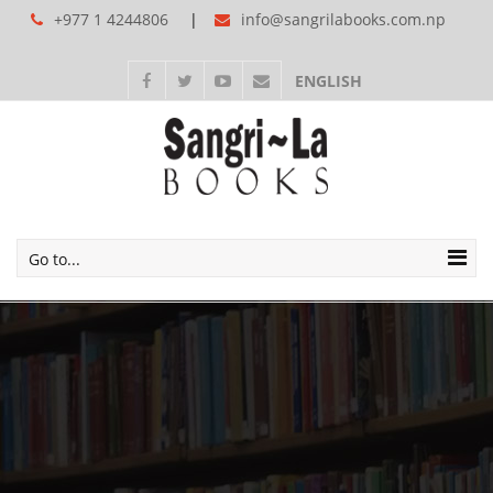
+977 1 4244806
info@sangrilabooks.com.np
ENGLISH
Go to...