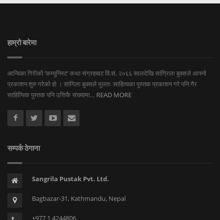
हाम्रो बारेमा
आन्विका गिरीको ‘कम्युनिस्ट’ कथा संग्रहबाट वि.सं. २०६६ सालदेखि सांग्रिला बुक्सले आफ्नो
प्रकाशन शुरु गरेको हो । सांगिला बुक्सले मूलतः साहित्यका पुस्तक प्रकाशन गरे पनि गैर
साहित्यिक पुस्तक पनि उत्तिकै संख्यामा…
READ MORE
सम्पर्क ठेगाना
Sangrila Pustak Pvt. Ltd.
Bagbazar-31, Kathmandu, Nepal
+977 1 4244806