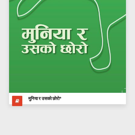
मुन‍िया र उसकाे छाेराे*