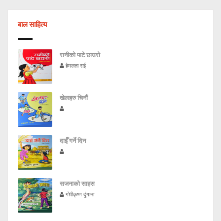
बाल साहित्य
रानीको पाटे छाउरो
हेमलता राई
खेलहरु चिनौं
दाईँ गर्ने दिन
सजनाको साहस
गोपीकृष्ण दुंगाना