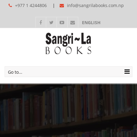
+977 1 4244806
info@sangrilabooks.com.np
ENGLISH
Go to...