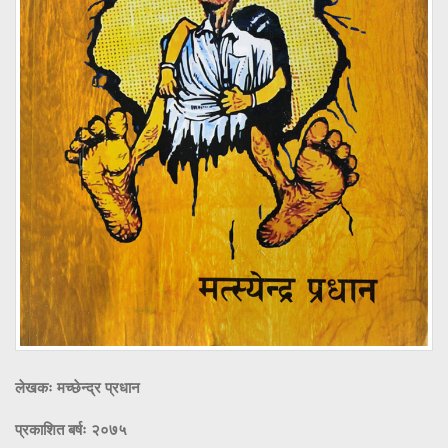
लेखकः मच्छेन्द्र प्रधान
प्रकाशित बर्षः २०७५